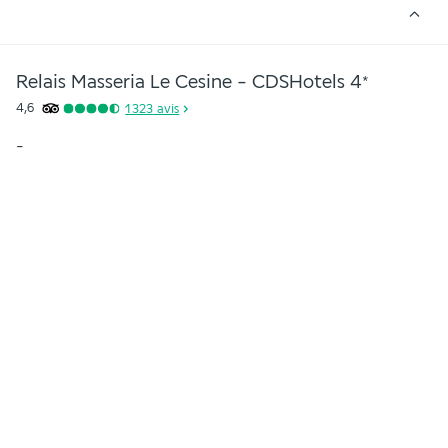
Relais Masseria Le Cesine - CDSHotels
4
*
4,6
1 323
avis
-