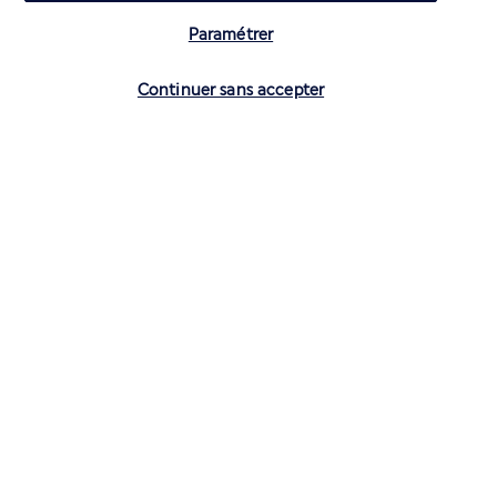
Paramétrer
Vérifier les disponibilités
Continuer sans accepter
CONTACTEZ-NOUS
01 70 99 99 52
Réservations 7j/7 du lundi au vendredi de 10h à 20h. Le samedi et
dimanche de 10h à 19h
(Prix d'un appel local)
Depuis l’étranger et les DROM-COM
+33 1 70 99 99 52
(Prix d’un appel international)
Privilégiez les heures à faible affluence