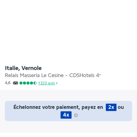
Italie, Vernole
Relais Masseria Le Cesine - CDSHotels
4
*
4,6
1 323
avis
Échelonnez votre paiement, payez en
2x
ou
4x