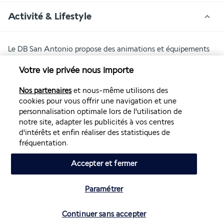
Activité & Lifestyle
Le DB San Antonio propose des animations et équipements 
taillés sur mesure, pour les adultes comme pour les enfants. 
Votre vie privée nous importe
Ses piscines et son spa promettent des pauses relaxantes. Sur 
la plage, des chaises longues invitent à savourer les rayons 
Nos partenaires
et nous-même utilisons des
du soleil.  
cookies pour vous offrir une navigation et une
Rejoignez le bassin niché au 10e étage du bâtiment. 
personnalisation optimale lors de l'utilisation de
Immergé dans l'eau ou lové sur un transat, vous contemplez 
notre site, adapter les publicités à vos centres
une vue de rêve sur la baie de Saint-Paul et ses bateaux. 
d'intérêts et enfin réaliser des statistiques de
Pour faire quelques longueurs, préférez la piscine principale. 
fréquentation.
Les tout-petits s'amusent dans une pataugeoire où baigne 
un bateau de pirate équipé d'un toboggan. Vous en profitez 
Accepter et fermer
pour prendre du temps pour vous. Le spa à la décoration 
marocaine vous relaxe avec son ambiance et ses soins ciblés.
Paramétrer
Plus de détails
Vérifier les disponibilités
Continuer sans accepter