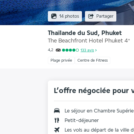
14 photos
Partager
Thaïlande du Sud, Phuket
The Beachfront Hotel Phuket
4
*
4,2
133
avis
Plage privée
Centre de Fitness
L’offre négociée pour 
Le séjour en
Chambre Supérie
Petit-déjeuner
Les vols au départ de la ville 