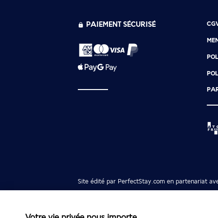
PAIEMENT SÉCURISÉ
CG
MEN
POL
POL
PAR
Site édité par PerfectStay.com en partenariat av
Votre vie privée nous importe