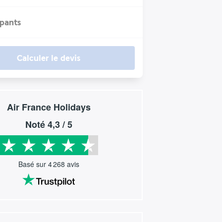
ipants
Calculer le devis
Air France Holidays
Noté
4,3
/ 5
Basé sur
4 268
avis