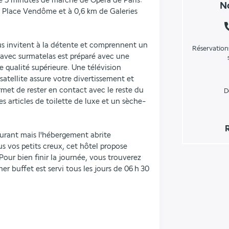
 5 minutes de marche de Opéra de Paris.  
No
e Place Vendôme et à 0,6 km de Galeries 
 invitent à la détente et comprennent un 
Réservation
 avec surmatelas est préparé avec une 
e qualité supérieure. Une télévision 
tellite assure votre divertissement et 
rmet de rester en contact avec le reste du 
D
s articles de toilette de luxe et un sèche-
urant mais l'hébergement abrite 
 vos petits creux, cet hôtel propose 
our bien finir la journée, vous trouverez 
er buffet est servi tous les jours de 06 h 30 