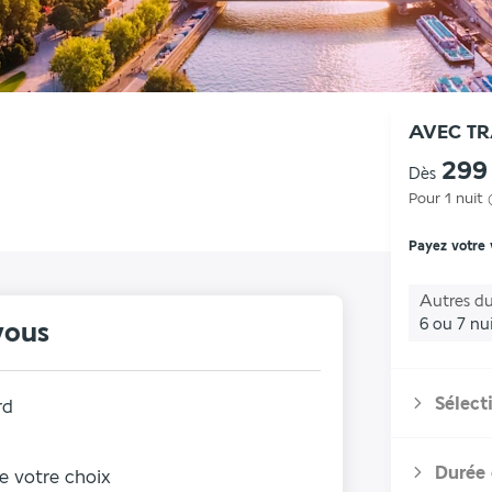
AVEC T
299
Dès
Pour 1 nuit
Payez votre
Autres du
6 ou 7 nu
vous
Sélect
rd
Durée 
de votre choix