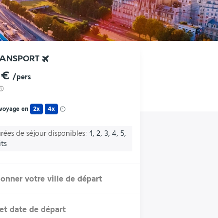
RANSPORT
 €
/pers
 voyage en
2x
4x
rées de séjour disponibles
1, 2, 3, 4, 5,
its
ionner votre ville de départ
et date de départ