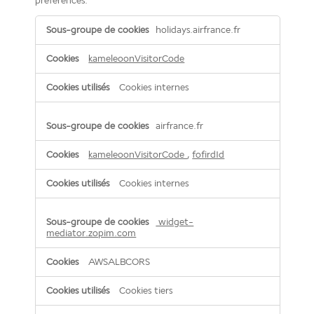
préférences.
Cookies
holidays.airfrance.fr
pour
personnaliser
votre
kameleoonVisitorCode
expérience
Cookies internes
airfrance.fr
kameleoonVisitorCode
,
fofirdId
Cookies internes
widget-
mediator.zopim.com
AWSALBCORS
Cookies tiers