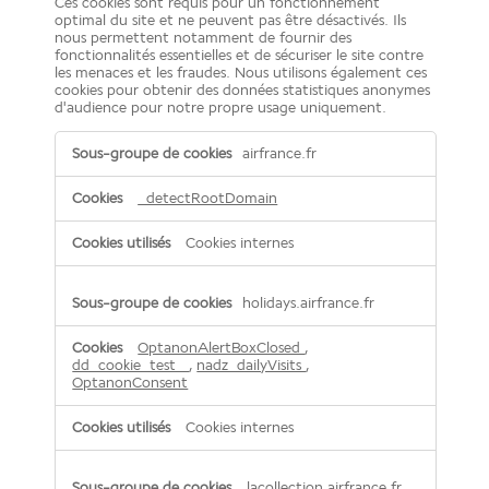
Ces cookies sont requis pour un fonctionnement
optimal du site et ne peuvent pas être désactivés. Ils
nous permettent notamment de fournir des
fonctionnalités essentielles et de sécuriser le site contre
les menaces et les fraudes. Nous utilisons également ces
cookies pour obtenir des données statistiques anonymes
d'audience pour notre propre usage uniquement.
Cookies
airfrance.fr
strictement
nécessaires
_detectRootDomain
Cookies internes
holidays.airfrance.fr
OptanonAlertBoxClosed
,
dd_cookie_test_
,
nadz_dailyVisits
,
OptanonConsent
Cookies internes
lacollection.airfrance.fr