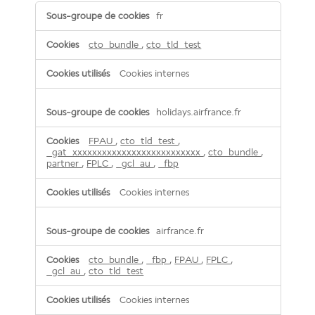
Cookies
fr
de
publicité
et
cto_bundle
,
cto_tld_test
médias
sociaux
Cookies internes
holidays.airfrance.fr
FPAU
,
cto_tld_test
,
_gat_xxxxxxxxxxxxxxxxxxxxxxxxxx
,
cto_bundle
,
partner
,
FPLC
,
_gcl_au
,
_fbp
Cookies internes
airfrance.fr
cto_bundle
,
_fbp
,
FPAU
,
FPLC
,
_gcl_au
,
cto_tld_test
Cookies internes