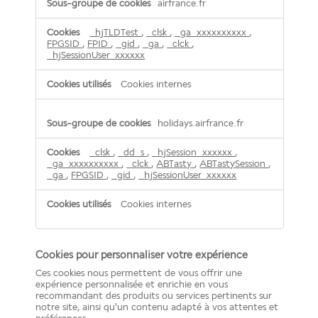
airfrance.fr
d'analyses
statistiques
_hjTLDTest
,
_clsk
,
_ga_xxxxxxxxxx
,
FPGSID
,
FPID
,
_gid
,
_ga
,
_clck
,
_hjSessionUser_xxxxxx
Cookies internes
holidays.airfrance.fr
_clsk
,
_dd_s
,
_hjSession_xxxxxx
,
_ga_xxxxxxxxxx
,
_clck
,
ABTasty
,
ABTastySession
,
_ga
,
FPGSID
,
_gid
,
_hjSessionUser_xxxxxx
Cookies internes
Cookies pour personnaliser votre expérience
Ces cookies nous permettent de vous offrir une
expérience personnalisée et enrichie en vous
recommandant des produits ou services pertinents sur
notre site, ainsi qu'un contenu adapté à vos attentes et