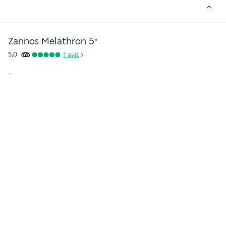
Zannos Melathron
5
*
5,0
1 avis
-