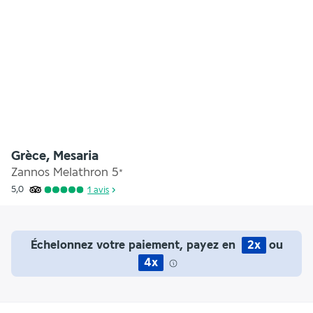
Grèce, Mesaria
Zannos Melathron
5
*
5,0
1 avis
Échelonnez votre paiement, payez en
2x
ou
4x