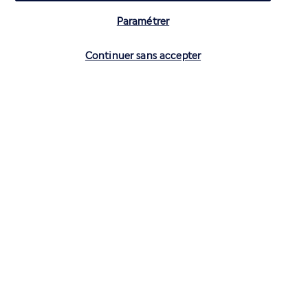
Paramétrer
Vérifier les disponibilités
Continuer sans accepter
CONTACTEZ-NOUS
01 70 99 99 52
Réservations 7j/7 du lundi au vendredi de 10h à 20h. Le samedi et
dimanche de 10h à 19h
(Prix d'un appel local)
Depuis l’étranger et les DROM-COM
+33 1 70 99 99 52
(Prix d’un appel international)
Privilégiez les heures à faible affluence