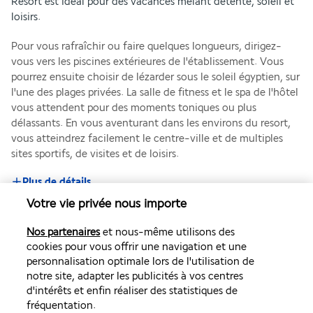
Resort est idéal pour des vacances mêlant détente, soleil et 
loisirs.
Pour vous rafraîchir ou faire quelques longueurs, dirigez-
vous vers les piscines extérieures de l'établissement. Vous 
pourrez ensuite choisir de lézarder sous le soleil égyptien, sur 
l'une des plages privées. La salle de fitness et le spa de l'hôtel 
vous attendent pour des moments toniques ou plus 
délassants. En vous aventurant dans les environs du resort, 
vous atteindrez facilement le centre-ville et de multiples 
sites sportifs, de visites et de loisirs.
Plus de détails
Votre vie privée nous importe
Découvrir la destination
Nos partenaires
et nous-même utilisons des
cookies pour vous offrir une navigation et une
personnalisation optimale lors de l'utilisation de
Volez avec Air France et Transavia
notre site, adapter les publicités à vos centres
d'intérêts et enfin réaliser des statistiques de
fréquentation.