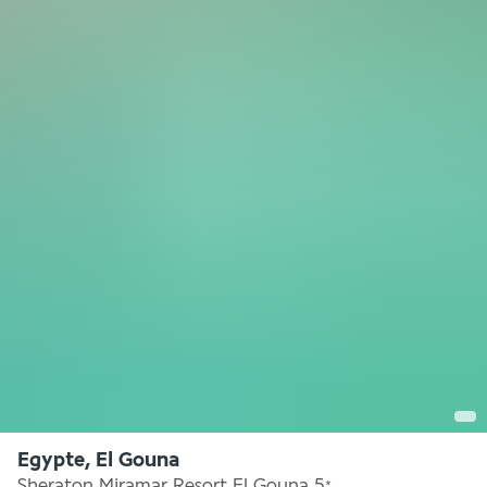
Egypte, El Gouna
Sheraton Miramar Resort El Gouna
5
*