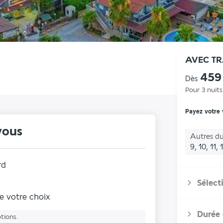
AVEC T
459
Dès
Pour 3 nuits
Payez votre
vous
Autres du
9, 10, 11,
rd
Sélect
de votre choix
Durée 
ptions.