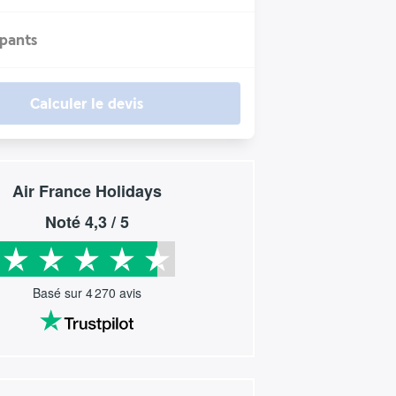
ipants
Calculer le devis
Air France Holidays
Noté
4,3
/ 5
Basé sur
4 270
avis