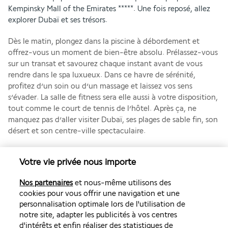
Kempinsky Mall of the Emirates *****. Une fois reposé, allez 
explorer Dubaï et ses trésors.
Dès le matin, plongez dans la piscine à débordement et 
offrez-vous un moment de bien-être absolu. Prélassez-vous 
sur un transat et savourez chaque instant avant de vous 
rendre dans le spa luxueux. Dans ce havre de sérénité, 
profitez d’un soin ou d’un massage et laissez vos sens 
s’évader. La salle de fitness sera elle aussi à votre disposition, 
tout comme le court de tennis de l’hôtel. Après ça, ne 
manquez pas d’aller visiter Dubaï, ses plages de sable fin, son 
désert et son centre-ville spectaculaire.
Plus de détails
Votre vie privée nous importe
Nos partenaires
et nous-même utilisons des
Découvrir la destination
cookies pour vous offrir une navigation et une
personnalisation optimale lors de l'utilisation de
notre site, adapter les publicités à vos centres
Volez avec Air France et Transavia
d'intérêts et enfin réaliser des statistiques de