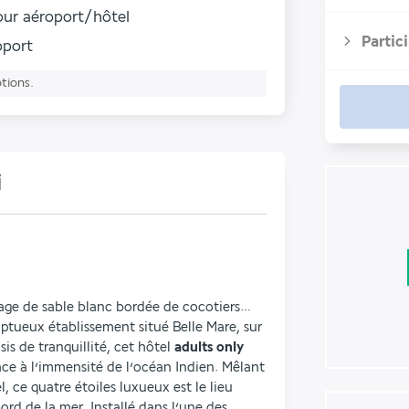
tour aéroport/hôtel
Partic
roport
ptions.
i
age de sable blanc bordée de cocotiers… 
tueux établissement situé Belle Mare, sur 
sis de tranquillité, cet hôtel
 adults only 
face à l’immensité de l’océan Indien. Mêlant 
, ce quatre étoiles luxueux est le lieu 
ord de la mer. Installé dans l’une des 