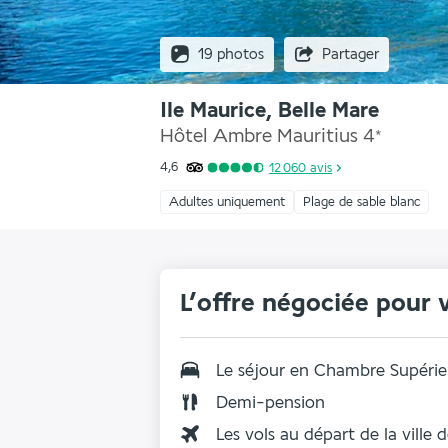
19 photos
Partager
Ile Maurice, Belle Mare
Hôtel Ambre Mauritius
4
*
4,6
12 060
avis
Adultes uniquement
Plage de sable blanc
L’offre négociée pour 
Le séjour en
Chambre Supérie
Demi-pension
Les vols au départ de la ville 