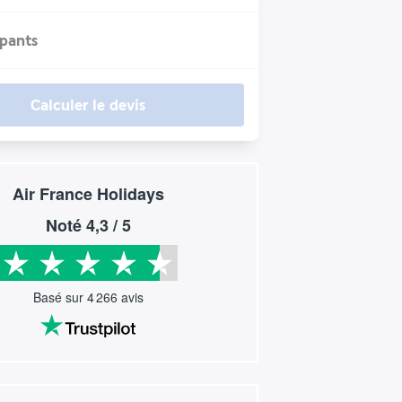
ipants
Calculer le devis
Air France Holidays
Noté
4,3
/ 5
Basé sur
4 266
avis