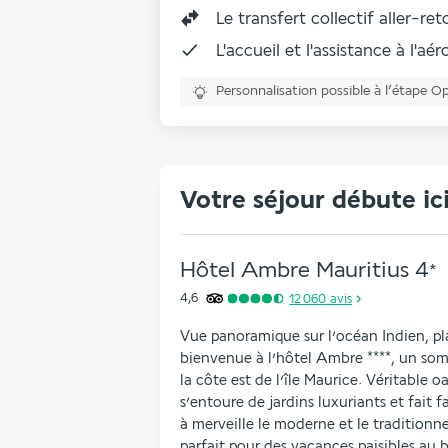
Le transfert collectif aller-re
L'accueil et l'assistance à l'aé
Personnalisation possible à l’étape O
Votre séjour débute ic
Hôtel Ambre Mauritius
4
*
4,6
12 060
avis
Vue panoramique sur l’océan Indien, pl
bienvenue à l’hôtel Ambre ****, un somp
la côte est de l’île Maurice. Véritable oa
s’entoure de jardins luxuriants et fait 
à merveille le moderne et le traditionnel
parfait pour des vacances paisibles au b