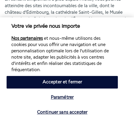
atteindre des sites incontournables de la ville, dont le 
château d'Édimbourg, la cathédrale Saint-Gilles, le Musée 
national et la Galerie nationale d'Écosse. Ne manquez pas de 
flâner sur le célèbre Royal Mile, qui relie le château à l'ouest 
Votre vie privée nous importe
et le palais de Holyrood à l'est. Sur cette charmante rue 
Nos partenaires
et nous-même utilisons des
pavée se succèdent bâtiments historiques, pubs et 
cookies pour vous offrir une navigation et une
boutiques. Princes Street, le Grassmarket et le quartier de la 
personnalisation optimale lors de l'utilisation de
Nouvelle Ville sont également à distance de marche.
notre site, adapter les publicités à vos centres
d'intérêts et enfin réaliser des statistiques de
Plus de détails
fréquentation.
Accepter et fermer
Volez avec Air France et Transavia
Paramétrer
Informations utiles
Vérifier les disponibilités
Continuer sans accepter