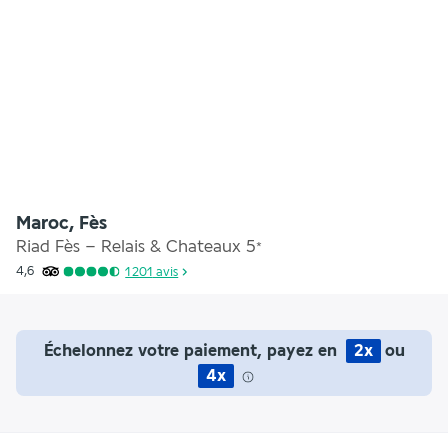
Maroc, Fès
Riad Fès – Relais & Chateaux
5
*
4,6
1 201
avis
Échelonnez votre paiement, payez en
2x
ou
4x