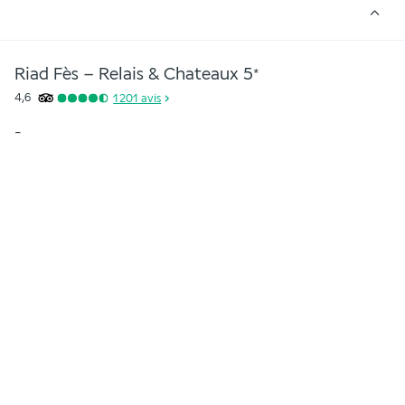
Riad Fès – Relais & Chateaux
5
*
4,6
1 201
avis
-