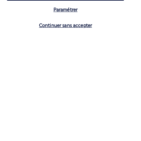
Paramétrer
Vérifier les disponibilités
Continuer sans accepter
CONTACTEZ-NOUS
01 70 99 99 52
Réservations 7j/7 du lundi au vendredi de 10h à 20h. Le samedi et
dimanche de 10h à 19h
(Prix d'un appel local)
Depuis l’étranger et les DROM-COM
+33 1 70 99 99 52
(Prix d’un appel international)
Privilégiez les heures à faible affluence