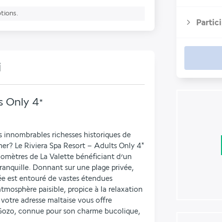
ptions.
Partic
i
s Only
4
*
s innombrables richesses historiques de 
mer? Le Riviera Spa Resort – Adults Only 4* 
lomètres de La Valette bénéficiant d’un 
anquille. Donnant sur une plage privée, 
ée est entouré de vastes étendues 
osphère paisible, propice à la relaxation 
 votre adresse maltaise vous offre 
e Gozo, connue pour son charme bucolique, 