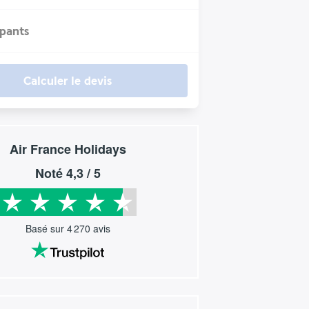
ipants
Calculer le devis
Air France Holidays
Noté
4,3
/ 5
Basé sur
4 270
avis