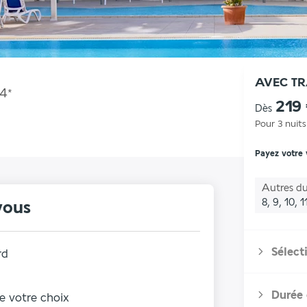
AVEC T
4
*
219
Dès
Pour 3 nuits
Payez votre
Autres du
8, 9, 10, 1
vous
Sélect
rd
Durée 
de votre choix