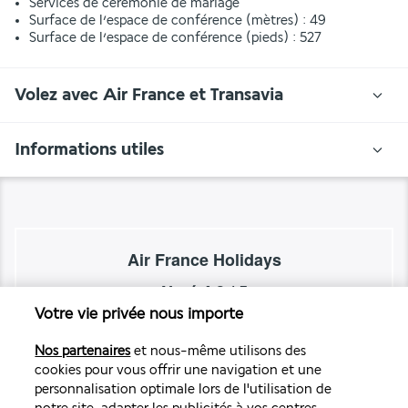
Services de cérémonie de mariage
Surface de l’espace de conférence (mètres) : 49
Surface de l’espace de conférence (pieds) : 527
Volez avec Air France et Transavia
Informations utiles
Air France Holidays
Noté
4,3
/ 5
Votre vie privée nous importe
Nos partenaires
et nous-même utilisons des
Basé sur
4 269
avis
cookies pour vous offrir une navigation et une
personnalisation optimale lors de l'utilisation de