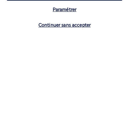
Paramétrer
Vérifier les disponibilités
Continuer sans accepter
CONTACTEZ-NOUS
01 70 99 99 52
Réservations 7j/7 du lundi au vendredi de 10h à 20h. Le samedi et
dimanche de 10h à 19h
(Prix d'un appel local)
Depuis l’étranger et les DROM-COM
+33 1 70 99 99 52
(Prix d’un appel international)
Privilégiez les heures à faible affluence