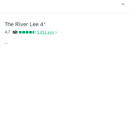
The River Lee
4
*
4,7
5 453
avis
-