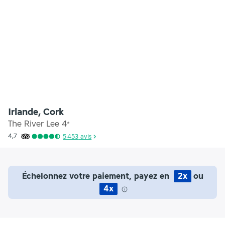
Irlande, Cork
The River Lee
4
*
4,7
5 453
avis
Échelonnez votre paiement, payez en
2x
ou
4x