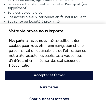
Service de transfert entre l’hôtel et l’aéroport (en
supplément)
Services de concierge
Spa accessible aux personnes en fauteuil roulant
Spa santé ou beauté à proximité
Stationnement sur rue
Surface de l’espace de conférence (mètres) : 122
Votre vie privée nous importe
Surface de l’espace de conférence (pieds) : 1313
Terrasse
Nos partenaires
et nous-même utilisons des
Toilettes publiques accessibles aux personnes en fauteuil
cookies pour vous offrir une navigation et une
roulant
personnalisation optimale lors de l'utilisation de
Transats de piscine
notre site, adapter les publicités à vos centres
d'intérêts et enfin réaliser des statistiques de
fréquentation.
Découvrir la destination
Accepter et fermer
Volez avec Air France et Transavia
Paramétrer
Informations utiles
Vérifier les disponibilités
Continuer sans accepter