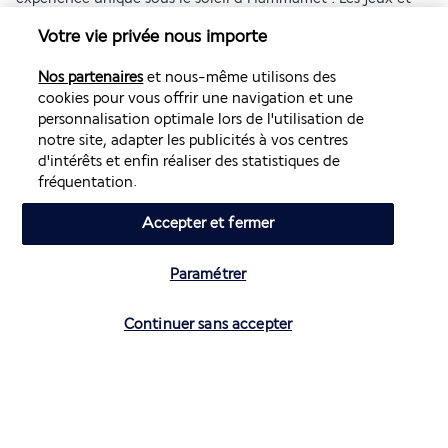
spectacles de l’équipe d’animation seront propices à de 
Votre vie privée nous importe
délicieuses fins de soirées.
Nos partenaires
et nous-même utilisons des
Plus de détails
cookies pour vous offrir une navigation et une
personnalisation optimale lors de l'utilisation de
notre site, adapter les publicités à vos centres
Découvrir la destination
d'intérêts et enfin réaliser des statistiques de
fréquentation.
Volez avec Air France et Transavia
Accepter et fermer
Informations utiles
Paramétrer
Vérifier les disponibilités
Continuer sans accepter
Air France Holidays
Noté
4,3
/ 5