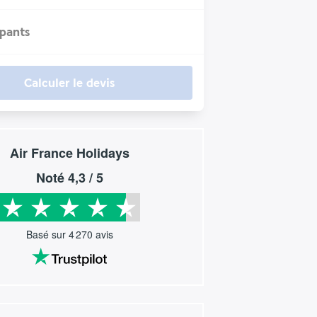
ipants
Calculer le devis
Air France Holidays
Noté
4,3
/ 5
Basé sur
4 270
avis