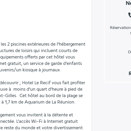
No
Réservation
 les 2 piscines extérieures de l'hébergement 
ctures de loisirs qui incluent courts de 
D
 équipements offerts par cet hôtel vous 
et gratuit, un service de garde d'enfants 
uvenirs/un kiosque à journaux.
R
couvrir ; Hotel Le Recif vous fait profiter 
ouve à  moins d'un quart d'heure à pied de 
t-Gilles.  Cet hôtel au bord de la plage se 
t à 1,7 km de Aquarium de La Réunion.
gement vous invitent à la détente et 
ctée. L'accès Wi-Fi à Internet gratuit 
le reste du monde et votre divertissement 