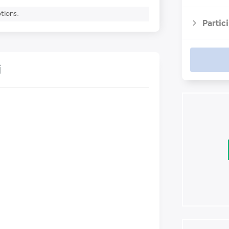
ptions.
Partic
i