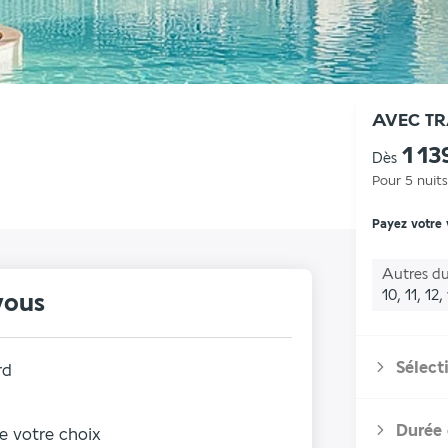
AVEC T
1 13
Dès
Pour 5 nuits
Payez votre
Autres du
10, 11, 12
vous
Sélect
rd
Durée 
de votre choix