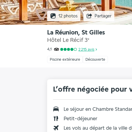
12 photos
Partager
La Réunion, St Gilles
Hôtel Le Récif
3
*
4,1
2 215
avis
Piscine extérieure
Découverte
L’offre négociée pour 
Le séjour en
Chambre Standa
Petit-déjeuner
Les vols au départ de la ville 