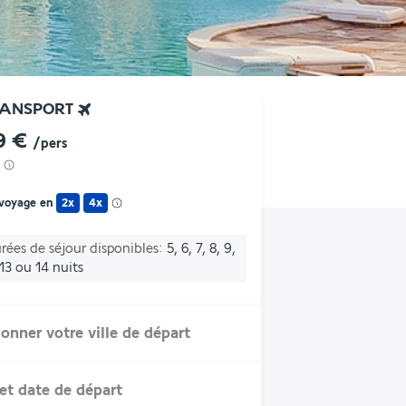
RANSPORT
9 €
/pers
 voyage en
2x
4x
rées de séjour disponibles
5, 6, 7, 8, 9,
, 13 ou 14 nuits
ionner votre ville de départ
et date de départ