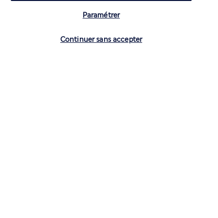
Paramétrer
Vérifier les disponibilités
Continuer sans accepter
CONTACTEZ-NOUS
01 70 99 99 52
Réservations 7j/7 du lundi au vendredi de 10h à 20h. Le samedi et
dimanche de 10h à 19h
(Prix d'un appel local)
Depuis l’étranger et les DROM-COM
+33 1 70 99 99 52
(Prix d’un appel international)
Privilégiez les heures à faible affluence