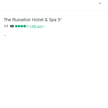
The Russelior Hotel & Spa
5
*
3,9
1 193
avis
-