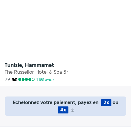
Tunisie, Hammamet
The Russelior Hotel & Spa
5
*
3,9
1 193
avis
Échelonnez votre paiement, payez en
2x
ou
4x