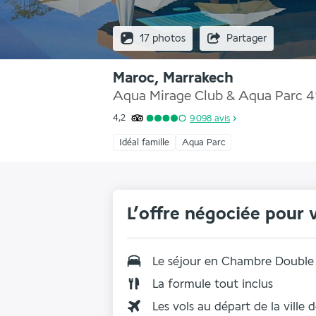
17 photos
Partager
Maroc, Marrakech
Aqua Mirage Club & Aqua Parc
4
4,2
9 098
avis
Idéal famille
Aqua Parc
L’offre négociée pour 
Le séjour en
Chambre Double
La
formule tout inclus
Les vols au départ de la ville 