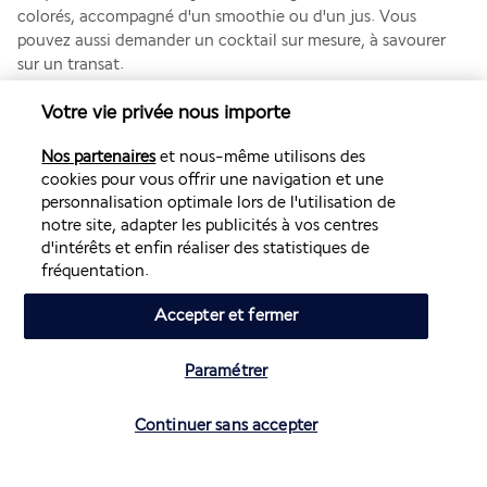
colorés, accompagné d'un smoothie ou d'un jus. Vous 
pouvez aussi demander un cocktail sur mesure, à savourer 
sur un transat.
Plus de détails
Votre vie privée nous importe
Nos partenaires
et nous-même utilisons des
Activités & Lifestyle
cookies pour vous offrir une navigation et une
personnalisation optimale lors de l'utilisation de
notre site, adapter les publicités à vos centres
d'intérêts et enfin réaliser des statistiques de
Que vous souhaitiez vous reposer sur la plage, randonner 
fréquentation.
dans les hauteurs ou vous faire dorloter au spa, vous trouvez 
tout à l'hôtel Amarande
*
 et autour. Faites appel au 
Accepter et fermer
concierge pour louer une voiture ou organiser une excursion.
Sur le toit de l'hôtel se trouve une grande piscine à 
Paramétrer
débordement avec vue sur la Méditerranée et entourée de 
Vérifier les disponibilités
transats. Au spa, vous pouvez vous détendre dans le sauna 
Continuer sans accepter
ou profiter d'un massage ou d'une pédicure. Un programme 
d'activités comme le yoga et le Pilates vous est aussi 