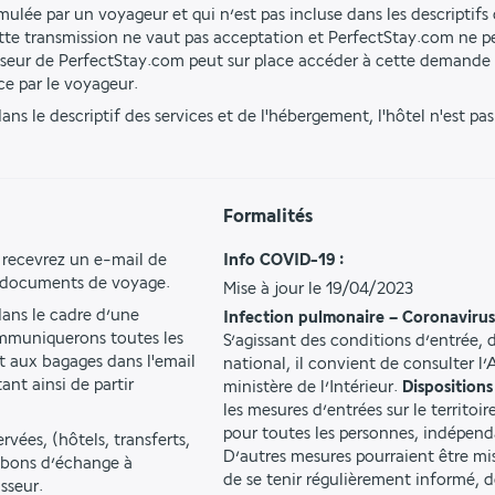
ulée par un voyageur et qui n’est pas incluse dans les descriptifs d
tte transmission ne vaut pas acceptation et PerfectStay.com ne pe
isseur de PerfectStay.com peut sur place accéder à cette demande 
ce par le voyageur.
ns le descriptif des services et de l'hébergement, l'hôtel n'est pa
Formalités
 recevrez un e-mail de 
Info COVID-19 :
s documents de voyage.
Mise à jour le 19/04/2023
ns le cadre d’une 
Infection pulmonaire – Coronaviru
mmuniquerons toutes les 
S’agissant des conditions d’entrée, d
t aux bagages dans l'email 
national, il convient de consulter l’A
t ainsi de partir 
ministère de l’Intérieur.
Dispositions
les mesures d’entrées sur le territoi
pour toutes les personnes, indépend
vées, (hôtels, transferts, 
D’autres mesures pourraient être m
s bons d’échange à 
de se tenir régulièrement informé, 
sseur.