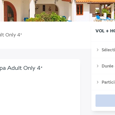
VOL + H
lt Only
4
*
Sélect
Durée 
pa Adult Only
4
*
Partic