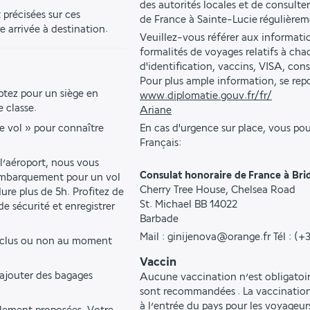
des autorités locales et de consulter
précisées sur ces 
de France à Sainte-Lucie régulièrem
e arrivée à destination.
Veuillez-vous référer aux informati
formalités de voyages relatifs à ch
d'identification, vaccins, VISA, con
Pour plus ample information, se repor
ptez pour un siège en 
www.diplomatie.gouv.fr/fr/
 classe.
Ariane
e vol » pour connaître 
En cas d'urgence sur place, vous po
Français:
l’aéroport, nous vous 
Consulat honoraire de France à Br
embarquement pour un vol 
Cherry Tree House, Chelsea Road
re plus de 5h. Profitez de 
St. Michael BB 14022
e sécurité et enregistrer 
Barbade
Mail : ginijenova@orange.fr Tél : (
inclus ou non au moment 
Vaccin
ajouter des bagages 
Aucune vaccination n’est obligatoir
sont recommandées . La vaccination 
à l’entrée du pays pour les voyageu