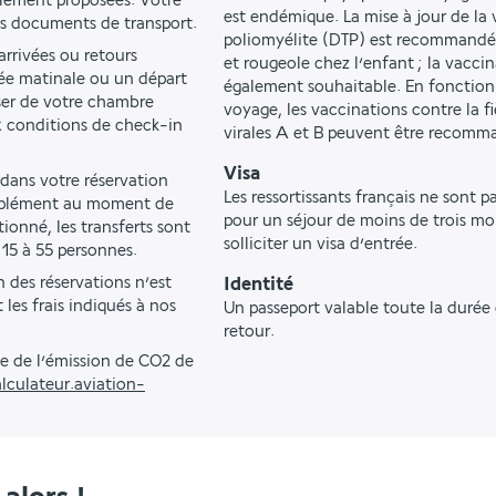
alement proposées. Votre 
est endémique. La mise à jour de la
os documents de transport.
poliomyélite (DTP) est recommandée
rrivées ou retours 
et rougeole chez l’enfant ; la vacci
ée matinale ou un départ 
également souhaitable. En fonction 
ser de votre chambre 
voyage, les vaccinations contre la fi
 conditions de check-in 
virales A et B peuvent être recomm
Visa
 dans votre réservation 
Les ressortissants français ne sont p
upplément au moment de 
pour un séjour de moins de trois moi
onné, les transferts sont 
solliciter un visa d’entrée.
 15 à 55 personnes.
 des réservations n’est 
Identité
les frais indiqués à nos 
Un passeport valable toute la durée
retour.
e de l’émission de CO2 de 
lculateur.aviation-