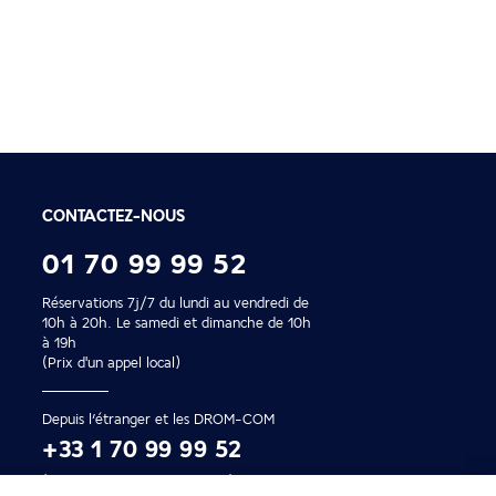
Paiement en 2x ou 4
Profitez de nos facilités de
CONTACTEZ-NOUS
01 70 99 99 52
Réservations 7j/7 du lundi au vendredi de
10h à 20h. Le samedi et dimanche de 10h
à 19h
(Prix d'un appel local)
Depuis l’étranger et les DROM-COM
+33 1 70 99 99 52
(Prix d’un appel international)