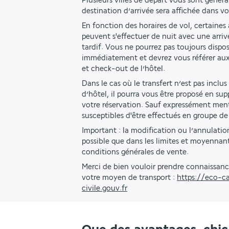
Plusieurs villes de départ vous sont génér
destination d’arrivée sera affichée dans v
En fonction des horaires de vol, certaines a
peuvent s'effectuer de nuit avec une arriv
tardif. Vous ne pourrez pas toujours dispo
immédiatement et devrez vous référer aux
et check-out de l’hôtel. 
Dans le cas où le transfert n’est pas inclus
d’hôtel, il pourra vous être proposé en s
votre réservation. Sauf expressément menti
susceptibles d'être effectués en groupe de
Important : la modification ou l’annulation
possible que dans les limites et moyennant 
conditions générales de vente.
Merci de bien vouloir prendre connaissanc
votre moyen de transport : 
https://eco-ca
civile.gouv.fr