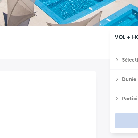
VOL + H
Sélect
Durée 
Partic