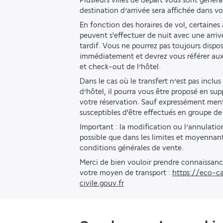
Plusieurs villes de départ vous sont génér
destination d’arrivée sera affichée dans v
En fonction des horaires de vol, certaines a
peuvent s'effectuer de nuit avec une arriv
tardif. Vous ne pourrez pas toujours dispo
immédiatement et devrez vous référer aux
et check-out de l’hôtel. 
Dans le cas où le transfert n’est pas inclus
d’hôtel, il pourra vous être proposé en s
votre réservation. Sauf expressément menti
susceptibles d'être effectués en groupe de
Important : la modification ou l’annulation
possible que dans les limites et moyennant 
conditions générales de vente.
Merci de bien vouloir prendre connaissanc
votre moyen de transport : 
https://eco-ca
civile.gouv.fr