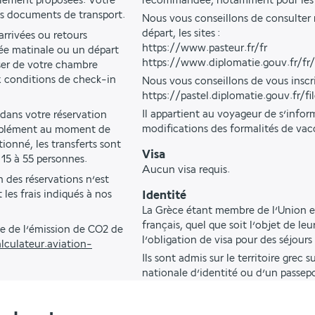
alement proposées. Votre 
recommandée, notamment pour les sé
os documents de transport.
Nous vous conseillons de consulter 
départ, les sites :
rrivées ou retours 
https://www.pasteur.fr/fr
ée matinale ou un départ 
https://www.diplomatie.gouv.fr/fr
ser de votre chambre 
 conditions de check-in 
Nous vous conseillons de vous inscrir
https://pastel.diplomatie.gouv.fr/f
Il appartient au voyageur de s’infor
 dans votre réservation 
modifications des formalités de vac
upplément au moment de 
onné, les transferts sont 
Visa
 15 à 55 personnes.
Aucun visa requis.
 des réservations n’est 
les frais indiqués à nos 
Identité
La Grèce étant membre de l’Union eu
français, quel que soit l’objet de leu
e de l’émission de CO2 de 
l’obligation de visa pour des séjour
lculateur.aviation-
Ils sont admis sur le territoire grec 
nationale d’identité ou d’un passepo