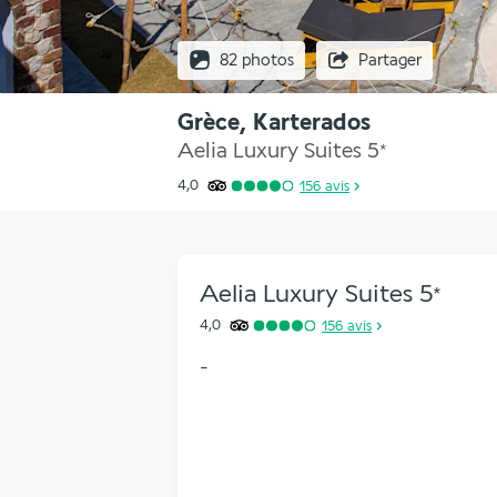
82 photos
Partager
Grèce, Karterados
Aelia Luxury Suites
5
*
4,0
156
avis
Aelia Luxury Suites
5
*
4,0
156
avis
-