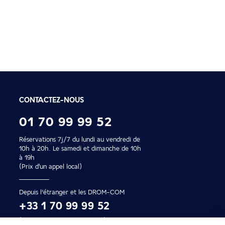
Paiement en 2x ou 4
Profitez de nos facilités de
CONTACTEZ-NOUS
01 70 99 99 52
Réservations 7j/7 du lundi au vendredi de
10h à 20h. Le samedi et dimanche de 10h
à 19h
(Prix d'un appel local)
Depuis l’étranger et les DROM-COM
+33 1 70 99 99 52
(Prix d’un appel international)