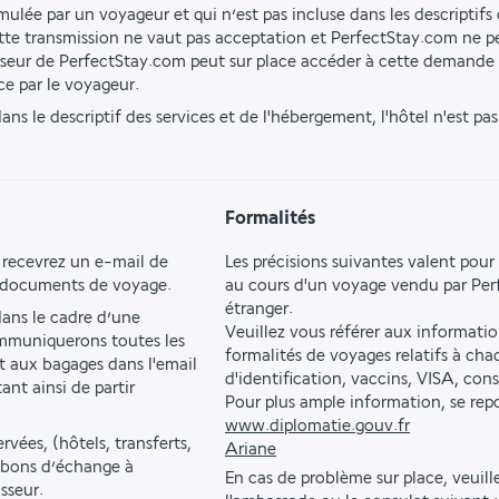
ulée par un voyageur et qui n’est pas incluse dans les descriptifs d
tte transmission ne vaut pas acceptation et PerfectStay.com ne pe
isseur de PerfectStay.com peut sur place accéder à cette demande 
ce par le voyageur.
ns le descriptif des services et de l'hébergement, l'hôtel n'est pa
Formalités
 recevrez un e-mail de 
Les précisions suivantes valent pour 
s documents de voyage.
au cours d'un voyage vendu par Per
étranger.
ns le cadre d’une 
Veuillez vous référer aux informati
mmuniquerons toutes les 
formalités de voyages relatifs à ch
t aux bagages dans l'email 
d'identification, vaccins, VISA, con
t ainsi de partir 
Pour plus ample information, se repor
www.diplomatie.gouv.fr
vées, (hôtels, transferts, 
Ariane
s bons d’échange à 
En cas de problème sur place, veuil
sseur.