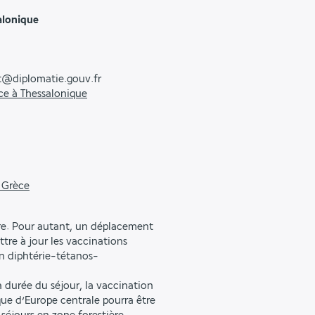
alonique
lt@diplomatie.gouv.fr
ce à Thessalonique
 Grèce
re. Pour autant, un déplacement
tre à jour les vaccinations
ion diphtérie-tétanos-
la durée du séjour, la vaccination
que d’Europe centrale pourra être