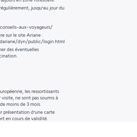
jours en zone forestière.
régulièrement, jusqu’au jour du
/conseils-aux-voyageurs/
e sur le site Ariane :
ildariane/dyn/public/login.html
mer des éventuelles
cination.
ropéenne, les ressortissants
r visite, ne sont pas soumis à
s de moins de 3 mois.
sur présentation d’une carte
rt en cours de validité.