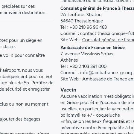
l'ambassade ou le consulat suivant :
précisées sur ces 
Consulat général de France à Thess
e arrivée à destination.
2A Leoforos Stratou
54640 Thessalonique
Tel : +30 210 96 96 483
Courriel : contact.thessalonique-fs
Site Web :
Consulat général de Fran
ptez pour un siège en 
 classe.
Ambassade de France en Grèce
7, avenue Vassilissis Sofias
e vol » pour connaître 
Athènes
Tel : +30 2 103 391 000
l’aéroport, nous vous 
Courriel : info@ambafrance-gr.org
embarquement pour un vol 
Site Web :
Ambassade de France en
re plus de 5h. Profitez de 
e sécurité et enregistrer 
Vaccin
Aucune vaccination n’est obligatoi
en Grèce peut être l’occasion de met
inclus ou non au moment 
usuelles, en particulier la vaccinat
poliomyélite +/- coqueluche.
ajouter des bagages 
Enfin, selon les lieux fréquentés et 
préventive contre l’encéphalite à ti