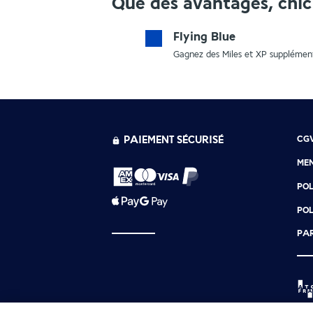
Que des avantages, chic 
Flying Blue
Gagnez des Miles et XP supplément
PAIEMENT SÉCURISÉ
CG
MEN
POL
POL
PAR