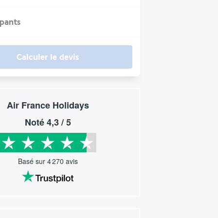
ipants
Calculer le devis
Air France Holidays
Noté
4,3
/ 5
Basé sur
4 270
avis