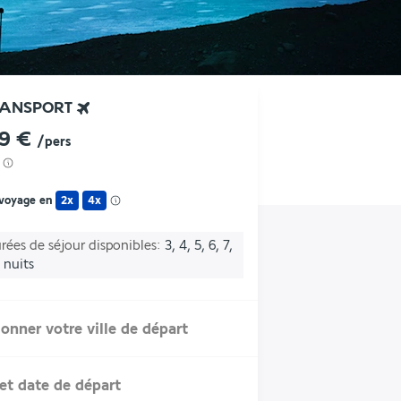
RANSPORT
29 €
/pers
 voyage en
2x
4x
rées de séjour disponibles
3, 4, 5, 6, 7,
 nuits
ionner votre ville de départ
et date de départ