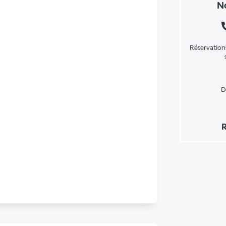
No
Réservation
D
R