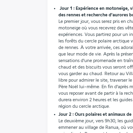
 Jour 1 : Expérience en motoneige, village du Père Noël, visite des huskys et 
des rennes et recherche d'aurores b
Le premier jour, vous serez pris en c
motoneige où vous recevrez des vêtem
expériences. Vous partirez pour un i
les forêts du cercle polaire arctique v
de rennes. À votre arrivée, ces adora
que leur mode de vie. Après la présen
sensations d'une promenade en traîn
chaud et des biscuits vous seront offe
vous garder au chaud. Retour au Vil
libre pour admirer le site, traverser le 
Père Noël lui-même. En fin d'après m
vous reposer avant de partir à la rec
durera environ 2 heures et les guides 
région du cercle arctique. 
Jour 2 : Ours polaires et animaux de 
Le deuxième jour, vers 9h30, les gui
emmener au village de Ranua, où vous 