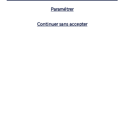
Paramétrer
Vérifier les disponibilités
Continuer sans accepter
CONTACTEZ-NOUS
01 70 99 99 52
Réservations 7j/7 du lundi au vendredi de 10h à 20h. Le samedi et
dimanche de 10h à 19h
(Prix d'un appel local)
Depuis l’étranger et les DROM-COM
+33 1 70 99 99 52
(Prix d’un appel international)
Privilégiez les heures à faible affluence