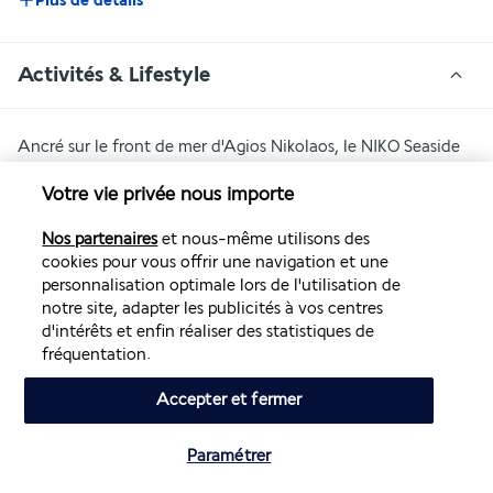
Plus de détails
Activités & Lifestyle
Ancré sur le front de mer d'Agios Nikolaos, le NIKO Seaside 
Resort MGallery 5* constitue une destination de choix pour 
Votre vie privée nous importe
découvrir ce que le nord-est de la Crète a de meilleur à 
offrir.
Nos partenaires
et nous-même utilisons des
cookies pour vous offrir une navigation et une
Votre luxueux hôtel tutoie les sites naturels et touristiques 
personnalisation optimale lors de l'utilisation de
les plus remarquables de la baie de Mirabello, en 
notre site, adapter les publicités à vos centres
commençant par la plage Akti Koundourou au pied de 
d'intérêts et enfin réaliser des statistiques de
l'établissement. À moins de cinq minutes de marche, vous 
fréquentation.
découvrirez le centre d'Agios Nikolaos, surnommé le petit 
Saint-Tropez de Crète. Sans quitter l'hôtel, offrez-vous un 
Accepter et fermer
doux moment de farniente au bord de la piscine scrutant la 
mer et l'horizon ou cédez au plaisir d'un massage au centre 
Paramétrer
de bien-être.