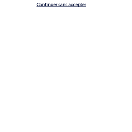
Vérifier les disponibilités
Plus de détails
Continuer sans accepter
Découvrir la destination
Volez avec Air France et Transavia
Informations utiles
Air France Holidays
Noté
4,3
/ 5
Basé sur
4 273
avis