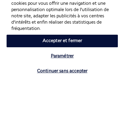
cookies pour vous offrir une navigation et une
Découvrir la destination
personnalisation optimale lors de l'utilisation de
notre site, adapter les publicités à vos centres
d'intérêts et enfin réaliser des statistiques de
Volez avec Air France et Transavia
fréquentation.
Accepter et fermer
Informations utiles
Paramétrer
Vérifier les disponibilités
Continuer sans accepter
Air France Holidays
Noté
4,3
/ 5
Basé sur
4 272
avis