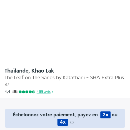
Thaïlande, Khao Lak
The Leaf on The Sands by Katathani - SHA Extra Plus
4
*
4,4
489
avis
Échelonnez votre paiement, payez en
2x
ou
4x