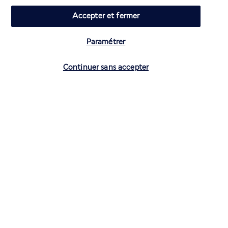
Accepter et fermer
Paramétrer
Vérifier les disponibilités
Continuer sans accepter
CONTACTEZ-NOUS
01 70 99 99 52
Réservations 7j/7 du lundi au vendredi de 10h à 20h. Le samedi et
dimanche de 10h à 19h
(Prix d'un appel local)
Depuis l’étranger et les DROM-COM
+33 1 70 99 99 52
(Prix d’un appel international)
Privilégiez les heures à faible affluence