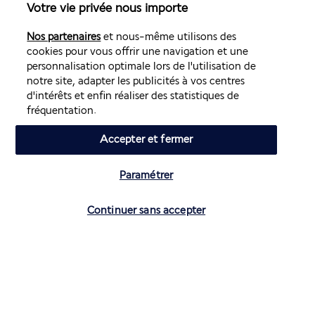
Votre vie privée nous importe
Toilettes publiques accessibles aux personnes en fauteuil
roulant
Nos partenaires
et nous-même utilisons des
Vaisselle réutilisable uniquement
cookies pour vous offrir une navigation et une
personnalisation optimale lors de l'utilisation de
Découvrir la destination
notre site, adapter les publicités à vos centres
d'intérêts et enfin réaliser des statistiques de
fréquentation.
Volez avec Air France et Transavia
Accepter et fermer
Informations utiles
Paramétrer
Vérifier les disponibilités
Continuer sans accepter
Air France Holidays
Noté
4,3
/ 5