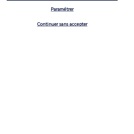
Paramétrer
Vérifier les disponibilités
Continuer sans accepter
CONTACTEZ-NOUS
01 70 99 99 52
Réservations 7j/7 du lundi au vendredi de 10h à 20h. Le samedi et
dimanche de 10h à 19h
(Prix d'un appel local)
Depuis l’étranger et les DROM-COM
+33 1 70 99 99 52
(Prix d’un appel international)
Privilégiez les heures à faible affluence