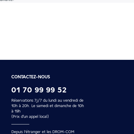
Paiement en 2x ou 4
Profitez de nos facilités de
CONTACTEZ-NOUS
01 70 99 99 52
Réservations 7j/7 du lundi au vendredi de
10h à 20h. Le samedi et dimanche de 10h
à 19h
(Prix d'un appel local)
Depuis l’étranger et les DROM-COM