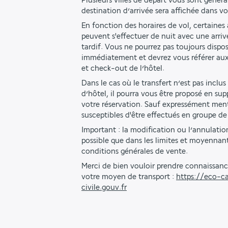
Plusieurs villes de départ vous sont génér
destination d’arrivée sera affichée dans v
En fonction des horaires de vol, certaines a
peuvent s'effectuer de nuit avec une arriv
tardif. Vous ne pourrez pas toujours dispo
immédiatement et devrez vous référer aux
et check-out de l’hôtel. 
Dans le cas où le transfert n’est pas inclus
d’hôtel, il pourra vous être proposé en s
votre réservation. Sauf expressément menti
susceptibles d'être effectués en groupe de
Important : la modification ou l’annulation
possible que dans les limites et moyennant 
conditions générales de vente.
Merci de bien vouloir prendre connaissanc
votre moyen de transport : 
https://eco-ca
civile.gouv.fr