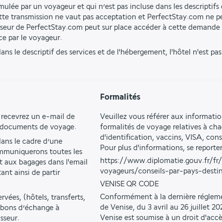
ulée par un voyageur et qui n’est pas incluse dans les descriptifs d
tte transmission ne vaut pas acceptation et PerfectStay.com ne pe
isseur de PerfectStay.com peut sur place accéder à cette demande 
ce par le voyageur.
ns le descriptif des services et de l'hébergement, l'hôtel n'est pa
Formalités
 recevrez un e-mail de 
Veuillez vous référer aux informati
s documents de voyage.
formalités de voyage relatives à c
d'identification, vaccins, VISA, con
ns le cadre d’une 
Pour plus d'informations, se reporter
mmuniquerons toutes les 
https://www.diplomatie.gouv.fr/fr
t aux bagages dans l'email 
voyageurs/conseils-par-pays-desti
t ainsi de partir 
VENISE QR CODE
Conformément à la dernière réglem
vées, (hôtels, transferts, 
de Venise, du 3 avril au 26 juillet 202
s bons d’échange à 
Venise est soumise à un droit d'acc
sseur.