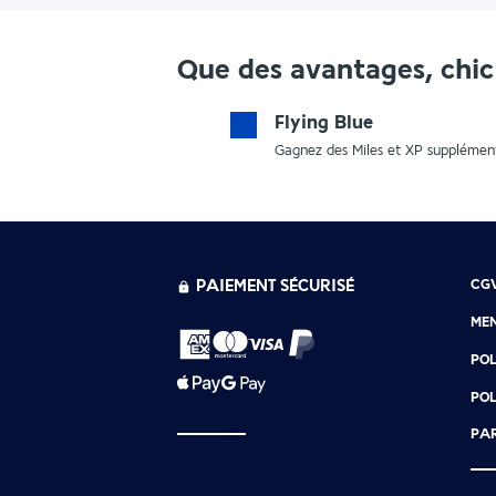
Que des avantages, chic 
Flying Blue
Gagnez des Miles et XP supplément
PAIEMENT SÉCURISÉ
CG
MEN
POL
POL
PAR