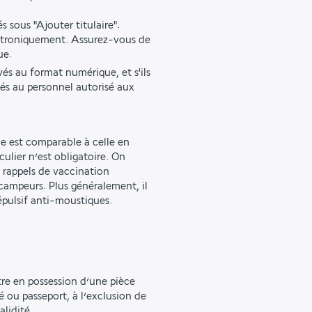
s sous "Ajouter titulaire".
ctroniquement. Assurez-vous de
ue.
és au format numérique, et s'ils
ntés au personnel autorisé aux
lie est comparable à celle en
culier n’est obligatoire. On
s rappels de vaccination
campeurs. Plus généralement, il
pulsif anti-moustiques.
être en possession d’une pièce
é ou passeport, à l’exclusion de
lidité.