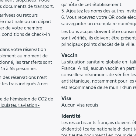
alement proposées. Votre 
qu'hôte de cet établissement.
os documents de transport.
5. Ajoutez les noms des autres invité
rrivées ou retours 
6. Vous recevrez votre QR code éle
ée matinale ou un départ 
sauvegarder un exemplaire numériq
ser de votre chambre 
Les bons acquis doivent être conserv
 conditions de check-in 
sont vérifiés, ils doivent être prése
principaux points d'accès de la ville.
 dans votre réservation 
Vaccin
upplément au moment de 
La situation sanitaire globale en Ita
onné, les transferts sont 
France. Ainsi, aucun vaccin en parti
 15 à 55 personnes.
conseillera néanmoins de vérifier le
 des réservations n’est 
antitétanique, notamment pour les 
les frais indiqués à nos 
est recommandé de se munir d’un ré
Visa
e de l’émission de CO2 de 
Aucun visa requis.
lculateur.aviation-
Identité
Les ressortissants français doivent 
d’identité (carte nationale d’identit
tout autre document) en cours de va