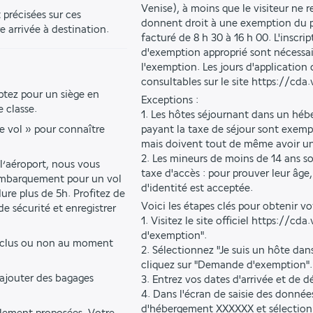
Venise), à moins que le visiteur ne r
précisées sur ces 
donnent droit à une exemption du p
e arrivée à destination.
facturé de 8 h 30 à 16 h 00. L'inscri
d'exemption approprié sont nécessai
l'exemption. Les jours d'application
consultables sur le site https://cda.
ptez pour un siège en 
Exceptions :
 classe.
1. Les hôtes séjournant dans un hébe
e vol » pour connaître 
payant la taxe de séjour sont exemp
mais doivent tout de même avoir un
2. Les mineurs de moins de 14 ans 
l’aéroport, nous vous 
taxe d'accès : pour prouver leur âg
embarquement pour un vol 
d'identité est acceptée.
re plus de 5h. Profitez de 
Voici les étapes clés pour obtenir v
e sécurité et enregistrer 
1. Visitez le site officiel https://cd
d'exemption".
inclus ou non au moment 
2. Sélectionnez "Je suis un hôte da
cliquez sur "Demande d'exemption".
ajouter des bagages 
3. Entrez vos dates d'arrivée et de d
4. Dans l'écran de saisie des donnée
d'hébergement XXXXXX et sélectionn