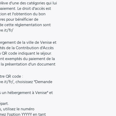
elève d'une des catégories qui lui
aiement. Le droit d'accès est
ption et l'obtention du bon
res pour bénéficier de
 de cette réglementation sont
ve.it/fr/
rgement de la ville de Venise et
tés de la Contribution d'Accès
 QR code indiquant le séjour.
sont exemptés du paiement de la
e, la présentation d'un document
otre QR code :
a.ve.it/fr/, choisissez "Demande
ns un hébergement à Venise" et
épart.
s, utilisez le numéro
ez l'option YYYYY en tant