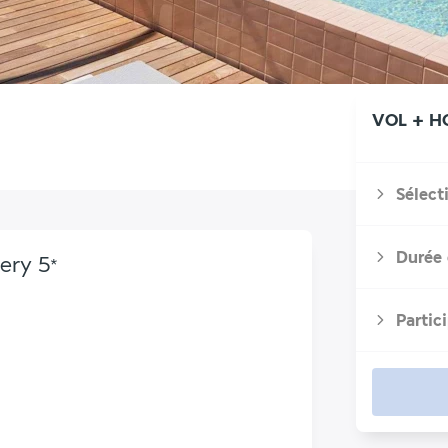
VOL + H
Sélect
Durée 
lery
5
*
Partic