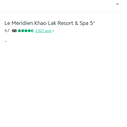
Le Meridien Khao Lak Resort & Spa
5
*
4,7
2 527
avis
-