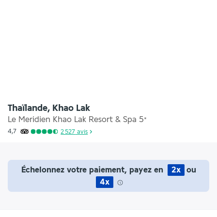
Thaïlande, Khao Lak
Le Meridien Khao Lak Resort & Spa
5
*
4,7
2 527
avis
Échelonnez votre paiement, payez en
2x
ou
4x