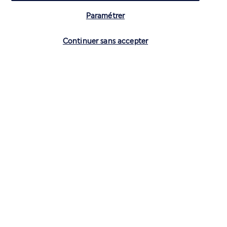
Paramétrer
Vérifier les disponibilités
Continuer sans accepter
CONTACTEZ-NOUS
01 70 99 99 52
Réservations 7j/7 du lundi au vendredi de 10h à 20h. Le samedi et
dimanche de 10h à 19h
(Prix d'un appel local)
Depuis l’étranger et les DROM-COM
+33 1 70 99 99 52
(Prix d’un appel international)
Privilégiez les heures à faible affluence