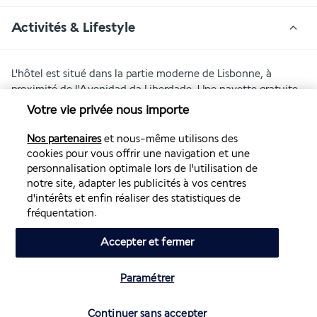
Activités & Lifestyle
L'hôtel est situé dans la partie moderne de Lisbonne, à 
proximité de l'Avenidad da Liberdade. Une navette gratuite 
vous emmène dans le centre historique, et un arrêt de 
Votre vie privée nous importe
tramway se trouve à 200 mètres. Il possède une salle de 
fitness.
Nos partenaires
et nous-même utilisons des
cookies pour vous offrir une navigation et une
Le Smy Lisboa vous reçoit au cœur d'un quartier animé, riche 
personnalisation optimale lors de l'utilisation de
en restaurants et à proximité des transports de sites d'intérêt. 
notre site, adapter les publicités à vos centres
À pied, vous pouvez découvrir le parc Édouard VII et 
d'intérêts et enfin réaliser des statistiques de
parcourir l'Avenida da Liberdade, l'équivalent des Champs-
fréquentation.
Élysées à Lisbonne. Avec le métro à 200 mètres et la navette 
Accepter et fermer
offerte par l'établissement, vous visitez facilement le centre 
historique. Vous pouvez ainsi explorer le monastère des 
Hiéronymites ou prendre l'ascenseur de Santa Justa.
Paramétrer
Plus de détails
Vérifier les disponibilités
Continuer sans accepter