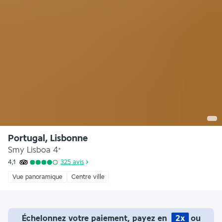
Portugal, Lisbonne
Smy Lisboa
4
*
4,1
325
avis
Vue panoramique
Centre ville
Échelonnez votre paiement, payez en
2x
ou