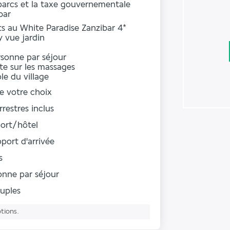
 parcs et la taxe gouvernementale
bar
ts au White Paradise Zanzibar 4*
 vue jardin
sonne par séjour
te sur les massages
le du village
de votre choix
rrestres inclus
port/hôtel
roport d'arrivée
s
onne par séjour
uples
ptions.