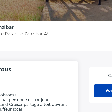
nzibar
te Paradise Zanzibar
4
*
vous
Ce
Voi
oissons)
e
par personne et par jour
and Cruiser partagé à toit ouvrant
ffeur local