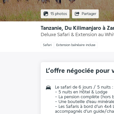
15 photos
Partager
Tanzanie, Du Kilimanjaro à Za
Deluxe Safari & Extension au Whi
Safari
Extension balnéaire incluse
L’offre négociée pour 
Le safari de 6 jours / 5 nuits :
- 5 nuits en Hôtel & Lodge
- La
pension complète
(hors b
- Une
bouteille d'eau minéral
- Les
Safaris
à bord d’un 4x4 L
accompagnés d’un
guide/chau