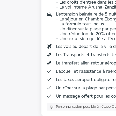
- Les
droits d'entrée dans les
- Le
vol interne
Arusha-Zanzi
L'extension balnéaire de 5 nui
- Le séjour en
Chambre Ebony
- La
formule tout inclus
- Un
dîner sur la plage
par per
- Une
réduction de 20%
offer
- Une excursion guidée à l'éco
Les vols au départ de la ville 
Les
Transports et transferts te
Le
transfert aller-retour aéro
L'accueil et l'assistance à l'aé
Les taxes aéroport obligatoire
Un
dîner sur la plage
par pers
Un massage offert pour les co
Personnalisation possible à l’étape O