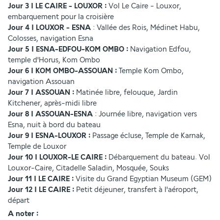
Jour 3 I LE CAIRE - LOUXOR : 
Vol Le Caire - Louxor, 
embarquement pour la croisière
Jour 4
I LOUXOR - ESNA 
: Vallée des Rois, Médinet Habu, 
Colosses, navigation Esna
Jour 5 I ESNA-EDFOU-KOM OMBO :
 Navigation Edfou, 
temple d'Horus, Kom Ombo
Jour 6 I KOM OMBO-ASSOUAN :
 Temple Kom Ombo, 
navigation Assouan
Jour 7 I ASSOUAN : 
Matinée libre, felouque, Jardin 
Kitchener, après-midi libre
Jour 8 I ASSOUAN-ESNA 
: Journée libre, navigation vers 
Esna, nuit à bord du bateau
Jour 9 I ESNA-LOUXOR :
 Passage écluse, Temple de Karnak, 
Temple de Louxor
Jour 10 I LOUXOR-LE CAIRE : 
Débarquement du bateau. Vol 
Louxor-Caire, Citadelle Saladin, Mosquée, Souks
Jour 11 I LE CAIRE : 
Visite du Grand Egyptian Museum (GEM)
Jour 12 I LE CAIRE : 
Petit déjeuner, transfert à l'aéroport, 
départ
A noter :