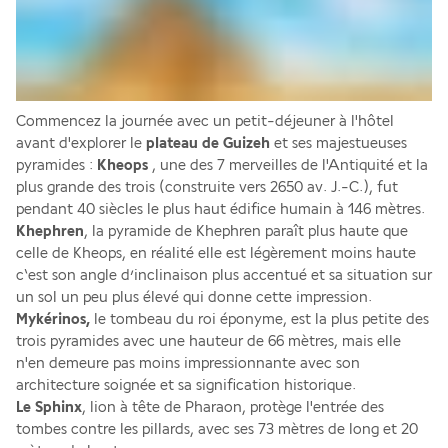
Commencez la journée avec un petit-déjeuner à l'hôtel 
avant d'explorer le 
plateau de Guizeh
 et ses majestueuses 
pyramides : 
Kheops
 , une des 7 merveilles de l'Antiquité et la 
plus grande des trois (construite vers 2650 av. J.-C.), fut 
pendant 40 siècles le plus haut édifice humain à 146 mètres. 
Khephren
, la pyramide de Khephren paraît plus haute que 
celle de Kheops, en réalité elle est légèrement moins haute 
c‘est son angle d’inclinaison plus accentué et sa situation sur 
un sol un peu plus élevé qui donne cette impression. 
Mykérinos,
 le tombeau du roi éponyme, est la plus petite des 
trois pyramides avec une hauteur de 66 mètres, mais elle 
n'en demeure pas moins impressionnante avec son 
architecture soignée et sa signification historique. 
Le Sphinx
, lion à tête de Pharaon, protège l'entrée des 
tombes contre les pillards, avec ses 73 mètres de long et 20 