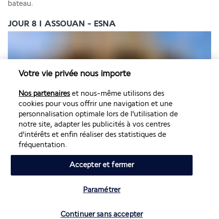
bateau.
JOUR 8 I ASSOUAN - ESNA
Votre vie privée nous importe
Nos partenaires
et nous-même utilisons des
cookies pour vous offrir une navigation et une
personnalisation optimale lors de l'utilisation de
Commencez la journée avec un petit-déjeuner à bord et 
notre site, adapter les publicités à vos centres
profitez d'une journée libre pour explorer Assouan, vous 
d'intérêts et enfin réaliser des statistiques de
détendre sur le bateau ou participer à des activités 
fréquentation.
optionnelles.
Le déjeuner est servi à bord. Après le repas, entamez la 
Accepter et fermer
navigation en direction d'Esna, une ville historique située le 
long du Nil.
Paramétrer
Terminez la journée avec un dîner et une nuit à bord du 
bateau, vous préparant pour de nouvelles aventures le 
Vérifier les disponibilités
Continuer sans accepter
lendemain.