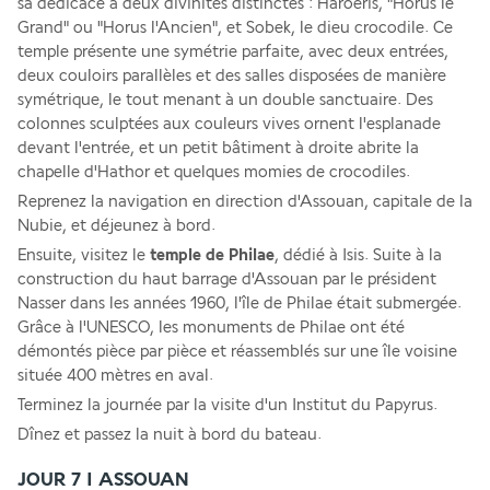
sa dédicace à deux divinités distinctes : Haroeris, "Horus le 
Grand" ou "Horus l'Ancien", et Sobek, le dieu crocodile. Ce 
temple présente une symétrie parfaite, avec deux entrées, 
deux couloirs parallèles et des salles disposées de manière 
symétrique, le tout menant à un double sanctuaire. Des 
colonnes sculptées aux couleurs vives ornent l'esplanade 
devant l'entrée, et un petit bâtiment à droite abrite la 
chapelle d'Hathor et quelques momies de crocodiles.
Reprenez la navigation en direction d'Assouan, capitale de la 
Nubie, et déjeunez à bord.
Ensuite, visitez le 
temple de Philae
, dédié à Isis. Suite à la 
construction du haut barrage d'Assouan par le président 
Nasser dans les années 1960, l'île de Philae était submergée. 
Grâce à l'UNESCO, les monuments de Philae ont été 
démontés pièce par pièce et réassemblés sur une île voisine 
située 400 mètres en aval.
Terminez la journée par la visite d'un Institut du Papyrus.
Dînez et passez la nuit à bord du bateau.
JOUR 7 I ASSOUAN