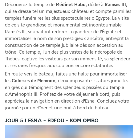
Découvrez le temple de 
Médinet Habu,
 dédié à 
Ramses III,
qui se dresse tel un majestueux château et compte parmi les 
temples funéraires les plus spectaculaires d'Égypte. La visite 
de ce site grandiose et monumental est incontournable. 
Ramsès III, souhaitant redorer la grandeur de l'Égypte et 
immortaliser le nom de son prestigieux ancêtre, entreprit la 
construction de ce temple jubilaire dès son accession au 
trône. Ce temple, l'un des plus vastes de la nécropole de 
Thèbes, captive les visiteurs par son immensité, sa splendeur 
et ses rares fresques aux couleurs encore éclatantes
En route vers le bateau, faites une halte pour immortaliser 
les
 Colosses de Memnon,
 deux imposantes statues jumelles 
en grès qui témoignent des splendeurs passées du temple 
d'Aménophis III. Profitez de votre déjeuner à bord, puis 
appréciez la navigation en direction d'Esna. Concluez votre 
journée par un dîner et une nuit à bord du bateau.
JOUR 5 I ESNA - EDFOU - KOM OMBO