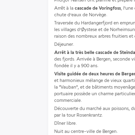
Fridtjof Nansen ont planifié et préparé 
Arrêt à la 
cascade de Voringfoss
, l'une
chute d’eaux de Norvège. 
Traversée du Hardangerfjord en emprun
les villages d’Øystese et de Norheimsund
raison des nombreux arbres fruitiers et
Déjeuner. 
Arrêt à la très belle cascade de Steinda
des fjords. Arrivée à Bergen, seconde v
fondée il y a 900 ans. 
Visite guidée de deux heures de Berge
et harmonieux mélange de vieux quartie
la "Vauban", et de bâtiments moyenâgeu
portuaire possède un charme particulier
commerciale. 
Découverte du marché aux poissons, du 
par la tour Rosenkrantz. 
Dîner libre. 
Nuit au centre-ville de Bergen.