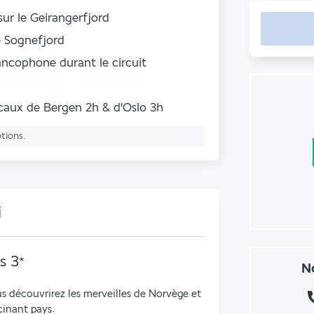
sur le Geirangerfjord
le Sognefjord
ncophone durant le circuit
ocaux de Bergen 2h & d'Oslo 3h
ptions.
i
s
3
*
No
s découvrirez les merveilles de Norvège et 
cinant pays.