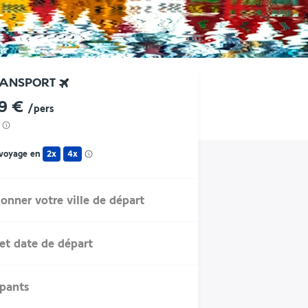
RANSPORT
89 €
/pers
 voyage en
2x
4x
ionner votre ville de départ
et date de départ
ipants