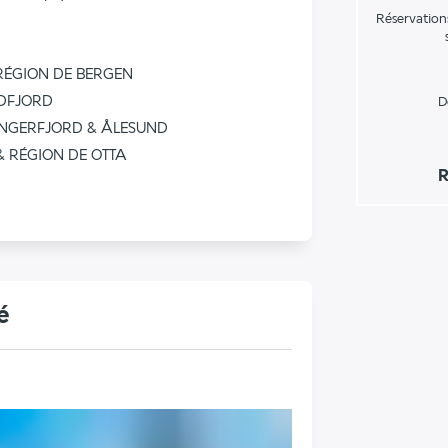
Réservation
 RÉGION DE BERGEN
RDFJORD
D
RANGERFJORD & ÅLESUND
 & RÉGION DE OTTA
R
é