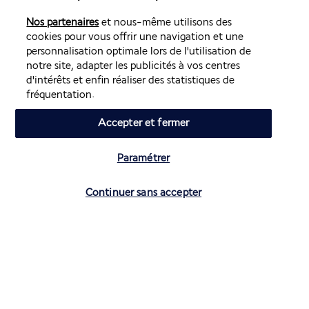
Nos partenaires
et nous-même utilisons des
cookies pour vous offrir une navigation et une
personnalisation optimale lors de l'utilisation de
notre site, adapter les publicités à vos centres
Avec son décor écarlate, ce restaurant situé au rez-de-
d'intérêts et enfin réaliser des statistiques de
chaussée de l'hôtel est le lieu parfait pour s'imprégner de 
fréquentation.
l'ambiance animée de la ville. En plus de sa cuisine 
éclectique, ce lieu est apprécié pour son animation musicale 
Accepter et fermer
et ses spectacles.
Paramétrer
Plus de détails
Continuer sans accepter
Activité & Lifestyle
Situé dans la partie asiatique de la seule métropole à cheval 
sur deux continents, le Hilton Istanbul Kozyatagi 5* est une 
bulle sereine au cœur d'une cité bouillonnante.
L'hôtel bénéficie de la proximité d'un grand axe routier et 