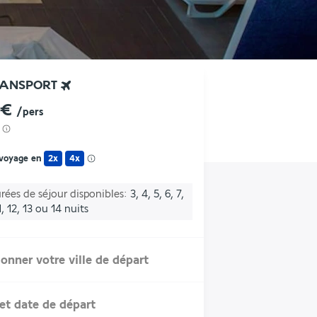
RANSPORT
 €
/pers
 voyage en
2x
4x
rées de séjour disponibles
3, 4, 5, 6, 7,
1, 12, 13 ou 14 nuits
ionner votre ville de départ
et date de départ