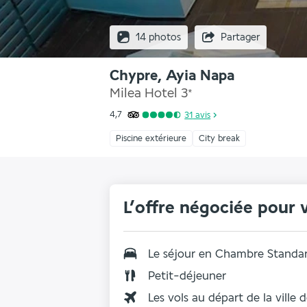
14 photos
Partager
Chypre, Ayia Napa
Milea Hotel
3
*
4,7
31
avis
Piscine extérieure
City break
L’offre négociée pour 
Le séjour en Chambre Standa
Petit-déjeuner
Les vols au départ de la ville 