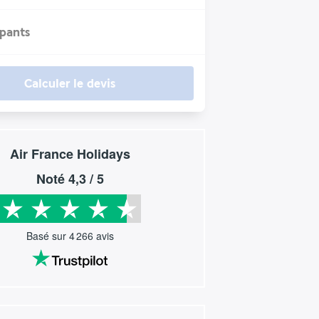
ipants
Calculer le devis
Air France Holidays
Noté
4,3
/ 5
Basé sur
4 266
avis