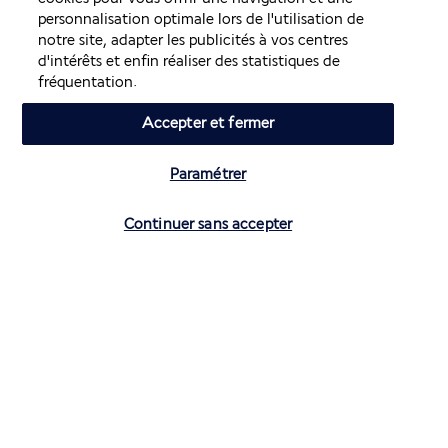
L'HONNEUR
personnalisation optimale lors de l'utilisation de
notre site, adapter les publicités à vos centres
d'intérêts et enfin réaliser des statistiques de
fréquentation.
Accepter et fermer
Paramétrer
Sur la route d’Agra, nous nous arrêterons à 
Fatehpur Sikri
, 
plus connue sous le nom de « ville morte ». Elle fut 
Continuer sans accepter
construite par le grand empereur Akbar. Nous découvrirons 
la beauté des constructions en grès rouge de cette ancienne 
capitale royale encore fascinante.
A notre arrivée à 
Agra
, nous irons visiter la
 forteresse rouge
. 
Elle impose ses remparts de grès rouge et domine la ville 
romantique. Depuis ses hauteurs, la vue sur le
 Taj Mahal
 est 
imprenable !
Repas inclus: petit-déjeuner
.
JOUR 9: RETOUR A DELHI