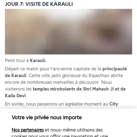
JOUR 7: VISITE DE KARAULI
Petit tour à 
Karauli.
Départ ce matin pour l’ancienne capitale de la 
principauté 
de Karauli
. Cette ville jadis glorieuse du Rajasthan abrite 
encore de nombreuses merveilles à découvrir. Nous 
visiterons les 
temples mirobolants de Shri Mahavir Ji et de 
Kaila Devi
.
En soirée, nous passerons un agréable moment au 
City 
Palace de Karauli.
Votre vie privée nous importe
Repas inclus: petit-déjeuner.
Nos partenaires
et nous-même utilisons des
JOUR 8: DE KARAULI A AGRA: LES TEMPLES A
cookies pour vous offrir une navigation et une