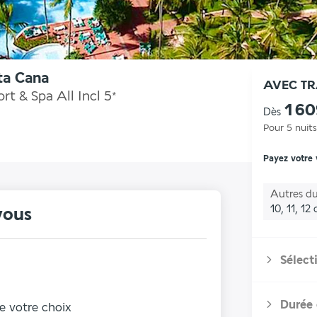
ta Cana
AVEC T
t & Spa All Incl
5
*
1 6
Dès
Pour 5 nuits
Payez votre
Autres du
10, 11, 12
vous
Sélect
Durée 
de votre choix