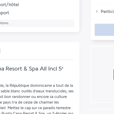
port/hôtel
Partic
roport
ptions.
i
 Resort & Spa All Incl
5
*
le, la République dominicaine a tout de la 
sable blanc ourlés d’eaux translucides, ses 
fait bon randonner ou encore sa culture 
le pays n’a de cesse de charmer les 
il. Mettez le cap sur ce paradis terrestre 
 Punta Cana Resort & Spa, un 5 étoiles qui 