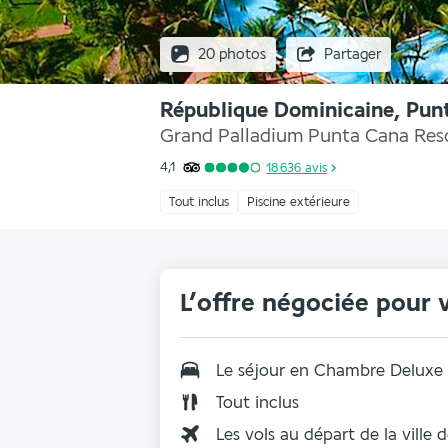
20 photos
Partager
République Dominicaine, Pun
Grand Palladium Punta Cana Resor
4,1
18 636
avis
Tout inclus
Piscine extérieure
L’offre négociée pour 
Le séjour en
Chambre Deluxe
Tout inclus
Les vols au départ de la ville 