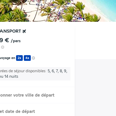
RANSPORT
09 €
/pers
 voyage en
2x
4x
rées de séjour disponibles
5, 6, 7, 8, 9,
 ou 14 nuits
ionner votre ville de départ
et date de départ