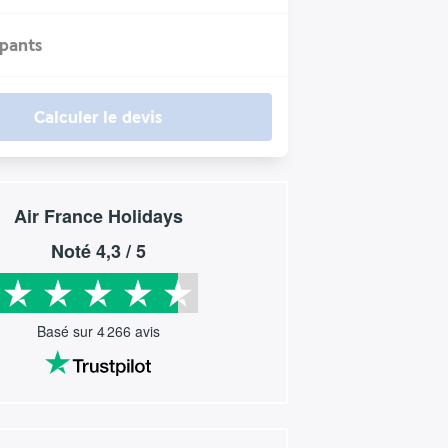
ipants
Calculer le devis
Air France Holidays
Noté
4,3
/ 5
Basé sur
4 266
avis