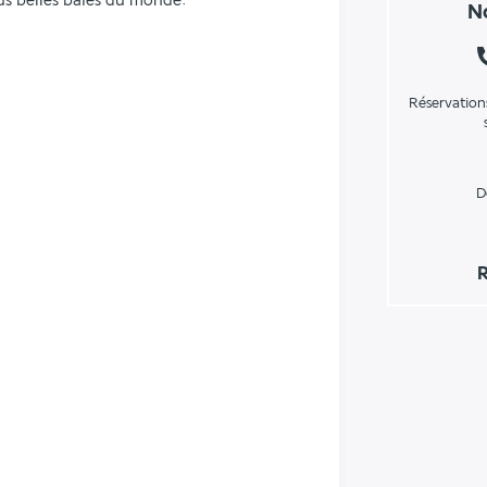
s belles baies du monde.  
No
Réservation
D
R