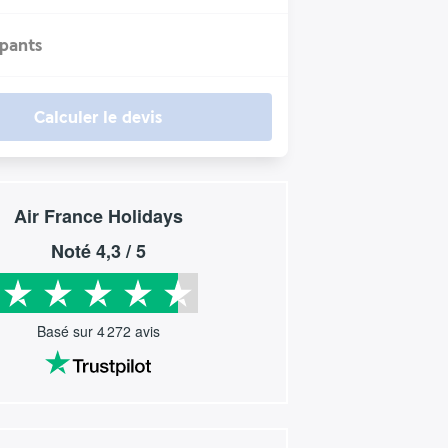
ipants
Calculer le devis
Air France Holidays
Noté
4,3
/ 5
Basé sur
4 272
avis