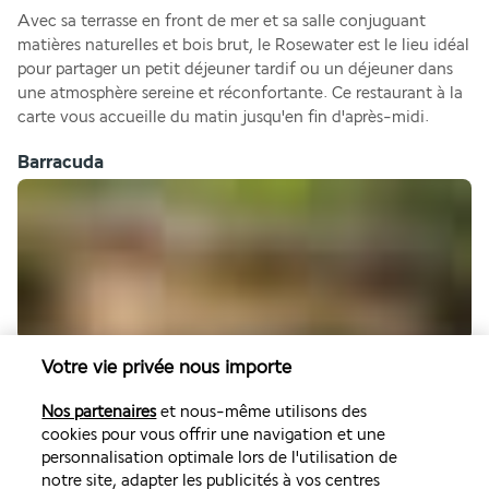
Avec sa terrasse en front de mer et sa salle conjuguant 
matières naturelles et bois brut, le Rosewater est le lieu idéal 
pour partager un petit déjeuner tardif ou un déjeuner dans 
une atmosphère sereine et réconfortante. Ce restaurant à la 
carte vous accueille du matin jusqu'en fin d'après-midi.
Barracuda
Envie de faire une pause conviviale sans quitter du regard la 
Votre vie privée nous importe
mer des Caraïbes ? Au sein du club de plage privé, le 
Nos partenaires
et nous-même utilisons des
Barracuda constitue l'endroit parfait pour se détendre entre 
cookies pour vous offrir une navigation et une
deux baignades. Vous serez séduit par ce beach bar 
personnalisation optimale lors de l'utilisation de
proposant des cocktails, des long drinks et des collations.
notre site, adapter les publicités à vos centres