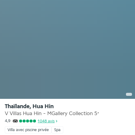
Thaïlande, Hua Hin
V Villas Hua Hin - MGallery Collection
5
*
4,9
1 048
avis
Villa avec piscine privée
Spa