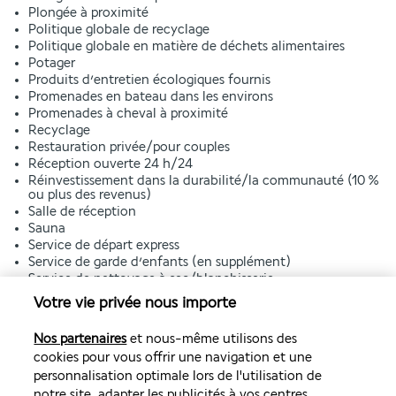
Plongée à proximité
Politique globale de recyclage
Politique globale en matière de déchets alimentaires
Potager
Produits d’entretien écologiques fournis
Promenades en bateau dans les environs
Promenades à cheval à proximité
Recyclage
Restauration privée/pour couples
Réception ouverte 24 h/24
Réinvestissement dans la durabilité/la communauté (10 %
ou plus des revenus)
Salle de réception
Sauna
Service de départ express
Service de garde d’enfants (en supplément)
Service de nettoyage à sec/blanchisserie
Service de transfert entre l’hôtel et l’aéroport (en
Votre vie privée nous importe
supplément)
Service d’arrivée express
Nos partenaires
et nous-même utilisons des
Services de concierge
cookies pour vous offrir une navigation et une
Services de cérémonie de mariage
personnalisation optimale lors de l'utilisation de
Serviettes de plage
Ski nautique à proximité
notre site, adapter les publicités à vos centres