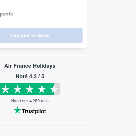
ipants
Calculer le devis
Air France Holidays
Noté
4,3
/ 5
Basé sur
4 269
avis