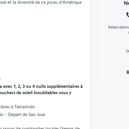
sse et la diversité de ce joyau d’Amérique 
No
Réservation
D
R
e
avec 1, 2, 3 ou 4 nuits supplémentaires à 
uchers de soleil inoubliables vous y 
 libres à Tamarindo
ndo - Départ de San Jose
en raison de contraintes locales (temps de 