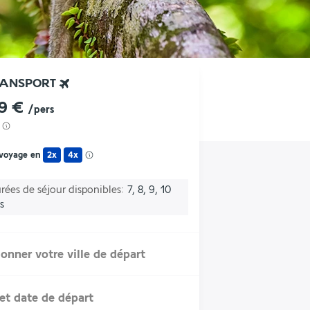
RANSPORT
99 €
/pers
 voyage en
2x
4x
rées de séjour disponibles
7, 8, 9, 10
s
ionner votre ville de départ
et date de départ