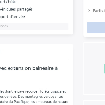
port/hôtel
véhicules partagés
Partic
roport d'arrivée
ptions.
i
vec extension balnéaire à
s dont le pays regorge : forêts tropicales 
ges de rêve. Des montagnes verdoyantes 
éaire du Pacifique, les amoureux de nature 