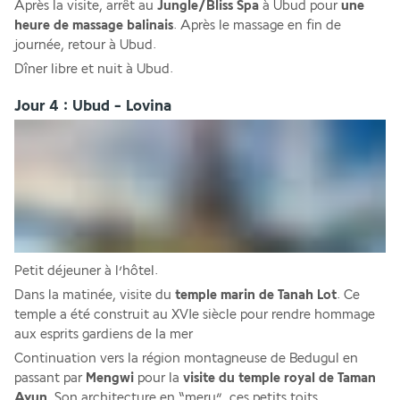
Après la visite, arrêt au 
Jungle/Bliss Spa
 à Ubud pour 
une 
heure de massage balinais
. Après le massage en fin de 
journée, retour à Ubud. 
Dîner libre et nuit à Ubud.
Jour 4 : Ubud - Lovina
Petit déjeuner à l’hôtel. 
Dans la matinée, visite du 
temple marin de Tanah Lot
. Ce 
temple a été construit au XVIe siècle pour rendre hommage 
aux esprits gardiens de la mer
Continuation vers la région montagneuse de Bedugul en 
passant par 
Mengwi
 pour la 
visite du temple royal de Taman 
Ayun
. Son architecture en “meru”, ces petits toits 