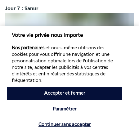
Jour 7 : Sanur
Votre vie privée nous importe
Nos partenaires
et nous-même utilisons des
cookies pour vous offrir une navigation et une
personnalisation optimale lors de l'utilisation de
Petit déjeuner à l’hôtel.
notre site, adapter les publicités à vos centres
d'intérêts et enfin réaliser des statistiques de
Journée et repas libres pour vous détendre et arpenter les 
fréquentation.
alentours à votre guise (chauffeur/guide non disponible).
Nuit à l’hôtel.
Accepter et fermer
Jour 8 : Sanur - Retour à l'aéroport de Denpasar
Paramétrer
Vérifier les disponibilités
Continuer sans accepter