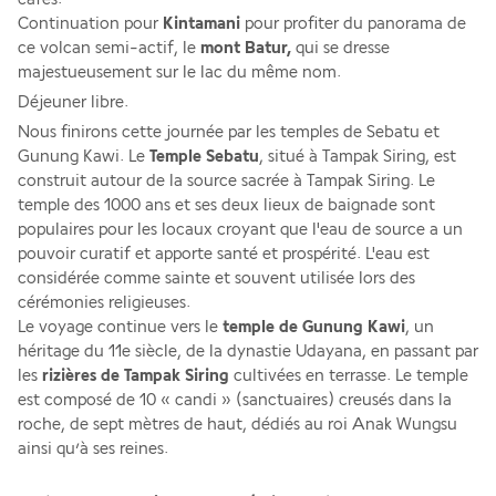
Continuation pour 
Kintamani 
pour profiter du panorama de 
ce volcan semi-actif, le 
mont Batur,
 qui se dresse 
majestueusement sur le lac du même nom. 
Déjeuner libre. 
Nous finirons cette journée par les temples de Sebatu et 
Gunung Kawi. Le
 Temple Sebatu
, situé à Tampak Siring, est 
construit autour de la source sacrée à Tampak Siring. Le 
temple des 1000 ans et ses deux lieux de baignade sont 
populaires pour les locaux croyant que l'eau de source a un 
pouvoir curatif et apporte santé et prospérité. L'eau est 
considérée comme sainte et souvent utilisée lors des 
cérémonies religieuses.
Le voyage continue vers le
 temple de Gunung Kawi
, un 
héritage du 11e siècle, de la dynastie Udayana, en passant par 
les 
rizières de Tampak Siring
 cultivées en terrasse. Le temple 
est composé de 10 « candi » (sanctuaires) creusés dans la 
roche, de sept mètres de haut, dédiés au roi Anak Wungsu 
ainsi qu’à ses reines.