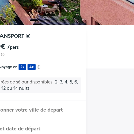
RANSPORT
 €
/pers
 voyage en
2x
4x
rées de séjour disponibles
2, 3, 4, 5, 6,
0, 12 ou 14 nuits
ionner votre ville de départ
et date de départ