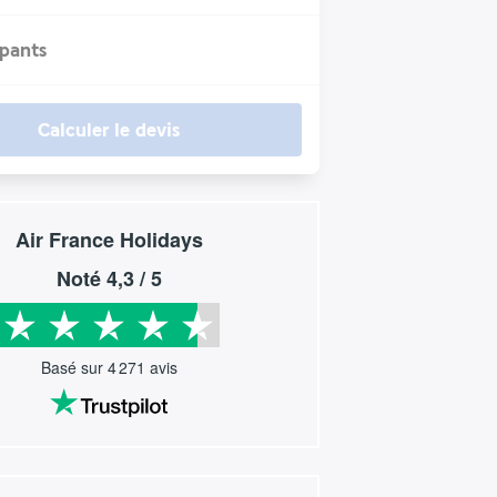
ipants
Calculer le devis
Air France Holidays
Noté
4,3
/ 5
Basé sur
4 271
avis