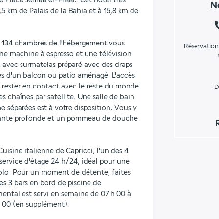
e Place Jemaa el-Fnaa.  Cet hôtel très 
No
,5 km de Palais de la Bahia et à 15,8 km de 
s 134 chambres de l'hébergement vous 
Réservation
ne machine à espresso et une télévision 
 avec surmatelas préparé avec des draps 
es d'un balcon ou patio aménagé. L'accès 
 rester en contact avec le reste du monde 
D
s chaînes par satellite. Une salle de bain 
 séparées est à votre disposition. Vous y 
xante profonde et un pommeau de douche 
Cuisine italienne de Capricci, l'un des 4 
service d'étage 24 h/24, idéal pour une 
lo. Pour un moment de détente, faites 
s 3 bars en bord de piscine de 
ental est servi en semaine de 07 h 00 à 
h 00 (en supplément).