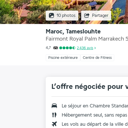
10 photos
Partager
Maroc, Tameslouhte
Fairmont Royal Palm Marrakech
4,7
2 436
avis
Piscine extérieure
Centre de Fitness
L’offre négociée pour 
Le séjour en Chambre Standa
Hébergement seul, sans repas
Les vols au départ de la ville 