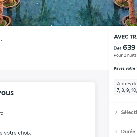
AVEC T
5
*
639
Dès
Pour 2 nuits
Payez votre
Autres du
7, 8, 9, 1
vous
Sélect
rd
Durée 
de votre choix