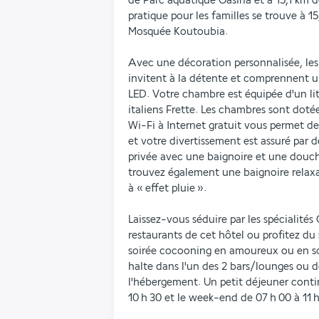
de Parc aquatique Oasiria et à 15,1 km d
pratique pour les familles se trouve à 15
Mosquée Koutoubia.
Avec une décoration personnalisée, le
invitent à la détente et comprennent u
LED. Votre chambre est équipée d'un lit
italiens Frette. Les chambres sont doté
Wi-Fi à Internet gratuit vous permet de
et votre divertissement est assuré par de
privée avec une baignoire et une douche
trouvez également une baignoire rela
à « effet pluie ».
Laissez-vous séduire par les spécialités 
restaurants de cet hôtel ou profitez du 
soirée cocooning en amoureux ou en so
halte dans l'un des 2 bars/lounges ou de
l'hébergement. Un petit déjeuner contin
10 h 30 et le week-end de 07 h 00 à 11 