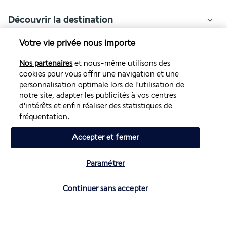
Découvrir la destination
Votre vie privée nous importe
Volez avec Air France et Transavia
Nos partenaires
et nous-même utilisons des
cookies pour vous offrir une navigation et une
Informations utiles
personnalisation optimale lors de l'utilisation de
notre site, adapter les publicités à vos centres
d'intérêts et enfin réaliser des statistiques de
fréquentation.
Accepter et fermer
Air France Holidays
Noté
4,3
/ 5
Paramétrer
Vérifier les disponibilités
Continuer sans accepter
Basé sur
4 266
avis