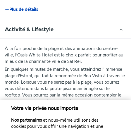
Plus de détails
Activité & Lifestyle
À la fois proche de la plage et des animations du centre-
ville, l'Oasis White Hotel est le choix parfait pour profiter au 
mieux de la charmante ville de Sal Rei.
En quelques minutes de marche, vous atteindrez l'immense 
plage d'Estoril, qui fait la renommée de Boa Vista à travers le 
monde. Lorsque vous ne serez pas à la plage, vous pourrez 
vous détendre dans la petite piscine aménagée sur le 
rooftop. Vous pourrez par la même occasion contempler le 
paysage urbain qui s'étend jusqu'à la mer toute proche. 
Plutôt paisible, Sal Rei compte néanmoins quelques rues 
Votre vie privée nous importe
animées qu'il ne faudra pas manquer.
Nos partenaires
et nous-même utilisons des
Plus de détails
cookies pour vous offrir une navigation et une