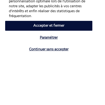
personnalisation optimale lors de l'utilisation de
notre site, adapter les publicités à vos centres
d'intérêts et enfin réaliser des statistiques de
Volez avec Air France et Transavia
fréquentation.
Informations utiles
Accepter et fermer
Paramétrer
Vérifier les disponibilités
Continuer sans accepter
Air France Holidays
Noté
4,3
/ 5
Basé sur
4 272
avis