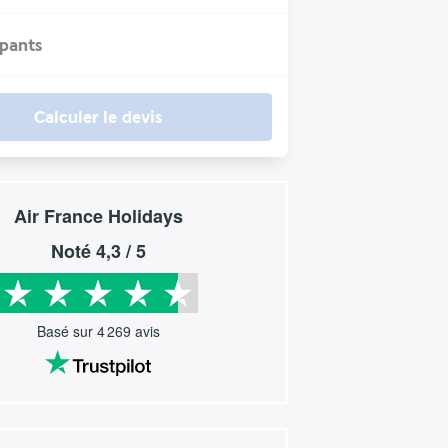
ipants
Calculer le devis
Air France Holidays
Noté
4,3
/ 5
Basé sur
4 269
avis