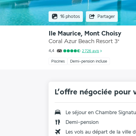
16 photos
Partager
Ile Maurice, Mont Choisy
Coral Azur Beach Resort
3
*
4,4
2 726
avis
Piscines
Demi-pension incluse
L’offre négociée pour 
Le séjour en
Chambre Signatur
Demi-pension
Les vols au départ de la ville 