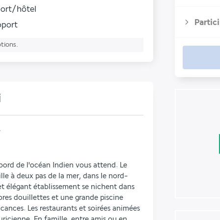
port/hôtel
Partic
roport
ptions.
i
*
 bord de l'océan Indien vous attend. Le 
le à deux pas de la mer, dans le nord-
cet élégant établissement se nichent dans 
res douillettes et une grande piscine 
ances. Les restaurants et soirées animées 
ricienne. En famille, entre amis ou en 